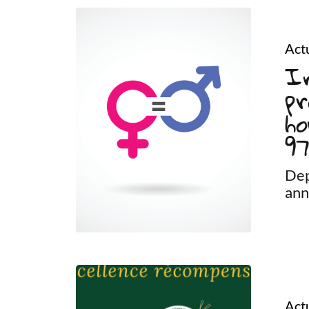
Actu
In
pr
h
97
Dep
ann
Actu