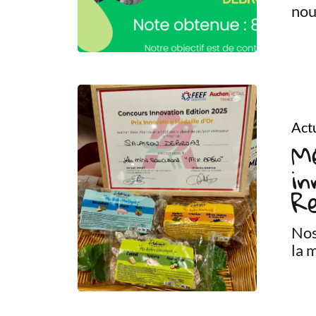
nou
Actu
Mé
in
Re
Nos
la 