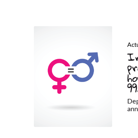
Actu
In
pr
h
99
Dep
ann