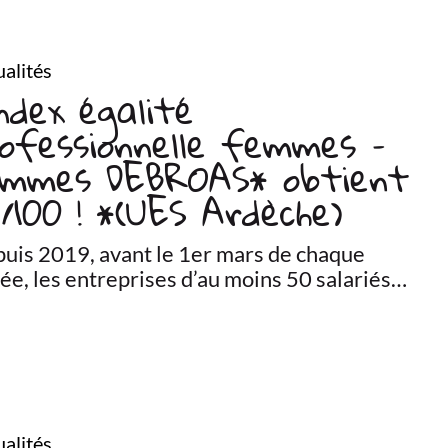
alités
dex égalité
ofessionnelle femmes –
ommes DEBROAS* obtient
/100 ! *(UES Ardèche)
uis 2019, avant le 1er mars de chaque
ée, les entreprises d’au moins 50 salariés…
alités