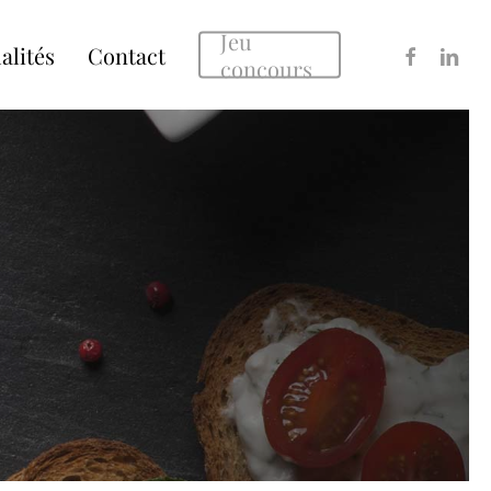
Jeu
facebook
linked
alités
Contact
concours