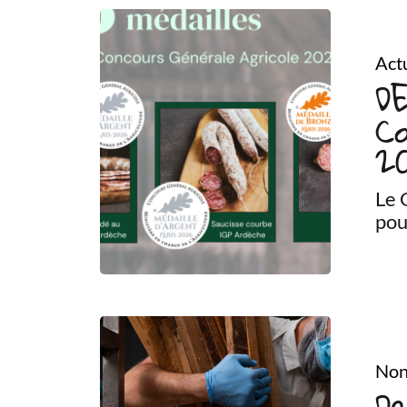
Actu
DE
Co
2
Le 
pou
Non
De