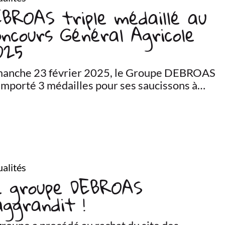
BROAS triple médaillé au
ncours Général Agricole
025
anche 23 février 2025, le Groupe DEBROAS
emporté 3 médailles pour ses saucissons à…
alités
e groupe DEBROAS
aggrandit !