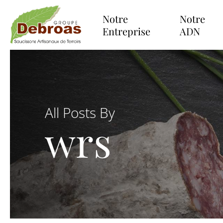
Skip
to
Notre
Notre
main
Entreprise
ADN
content
All Posts By
wrs