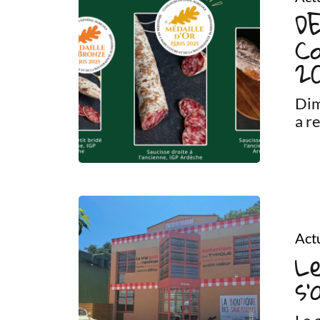
DE
Co
2
Dim
a r
Actu
L
s’