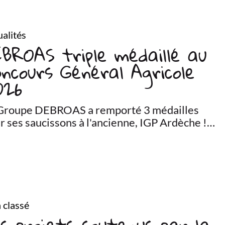
alités
BROAS triple médaillé au
ncours Général Agricole
026
Groupe DEBROAS a remporté 3 médailles
r ses saucissons à l'ancienne, IGP Ardèche !…
 classé
s projets soutenus par la