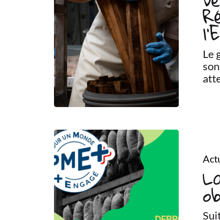
R
l’
Le 
son
att
Actu
L
o
Sui