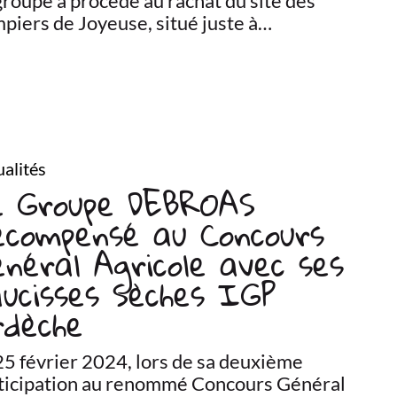
groupe a procédé au rachat du site des
piers de Joyeuse, situé juste à…
alités
e Groupe DEBROAS
écompensé au Concours
néral Agricole avec ses
ucisses Sèches IGP
rdèche
25 février 2024, lors de sa deuxième
ticipation au renommé Concours Général