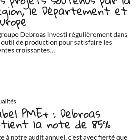
égion, le Département et
Europe
groupe Debroas investi régulièrement dans
 outil de production pour satisfaire les
entes croissantes…
alités
abel PME+ : Debroas
btient la note de 85%
te à notre audit annuel, c'est avec fierté que