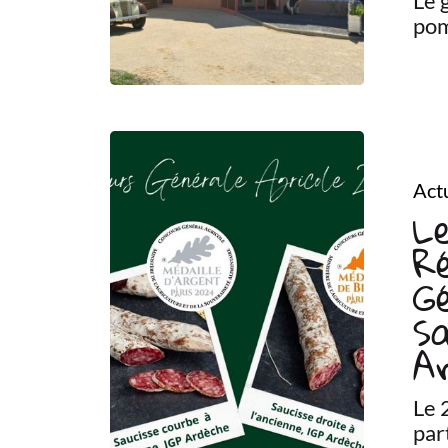
Le 
pom
Actu
L
R
Gé
Sa
A
Le 
par