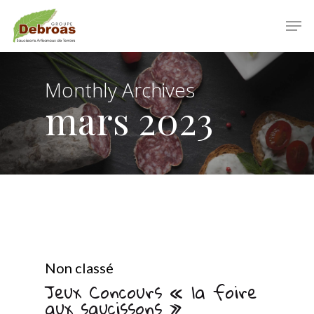
Skip
Men
to
main
Clos
content
Men
Monthly Archives
mars 2023
Non classé
Jeux Concours « la foire
aux saucissons »