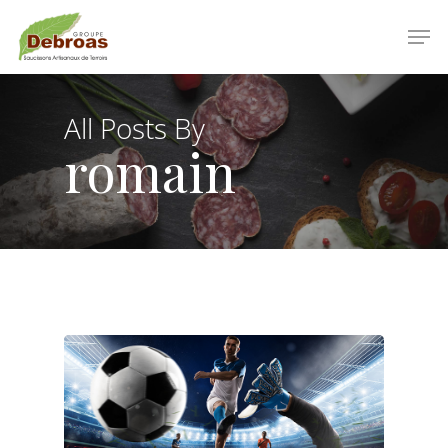
Skip
Men
to
main
Clos
content
Men
All Posts By
romain