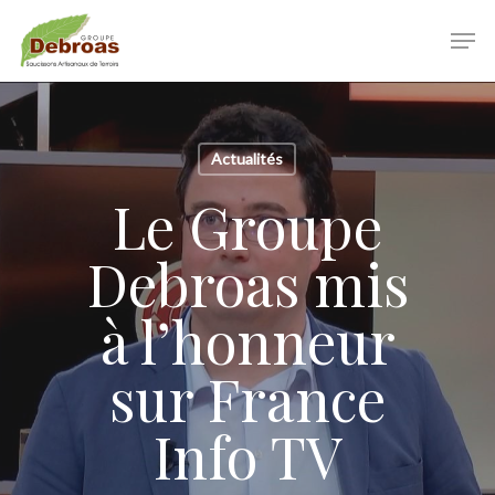
Skip
Men
to
main
Clos
content
Men
Actualités
Le Groupe
Debroas mis
à l’honneur
sur France
Info TV